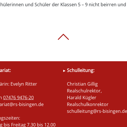
hülerinnen und Schüler der Klassen 5 – 9 nicht beirren und
ariat:
Schulleitung:
ärin: Evelyn Ritter
Christian Gillig
Realschulrektor,
on
07476 9476-20
Harald Kügler
ariat@rs-bisingen.de
Realschulkonrektor
schulleitung@rs-bisingen.d
gszeiten:
 bis Freitag 7.30 bis 12.00