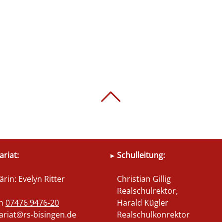
ariat:
Schulleitung:
ärin: Evelyn Ritter
Christian Gillig
Realschulrektor,
on
07476 9476-20
Harald Kügler
ariat@rs-bisingen.de
Realschulkonrektor