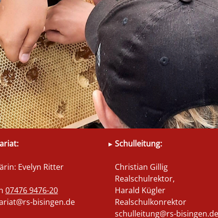
ariat:
Schulleitung:
ärin: Evelyn Ritter
Christian Gillig
Realschulrektor,
on
07476 9476-20
Harald Kügler
ariat@rs-bisingen.de
Realschulkonrektor
schulleitung@rs-bisingen.d