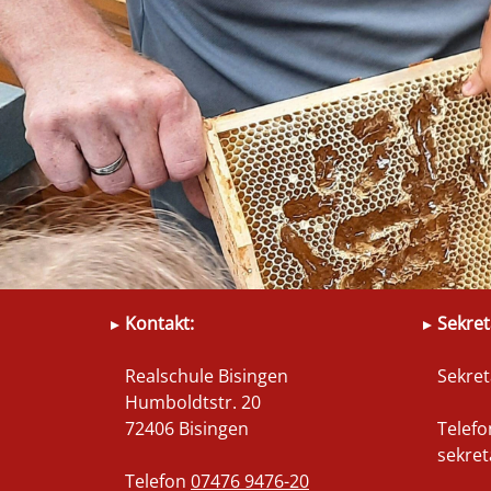
Kontakt:
Sekret
Realschule Bisingen
Sekret
Humboldtstr. 20
72406 Bisingen
Telef
sekret
Telefon
07476 9476-20